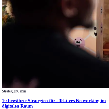
Strategien
6
min
10 bewährte Strategien für effektives Networking im
digitalen Raum