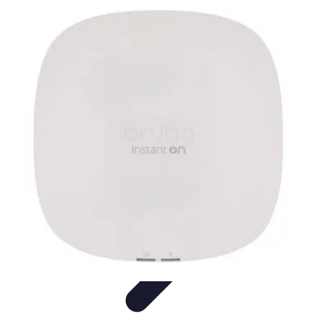
Vernetzt Bleiben
Netzwerkstrategien
Networking-Strategien
Karriere und
Networking
Strategien
Tipps und Strategien
Vernetzt Bleiben