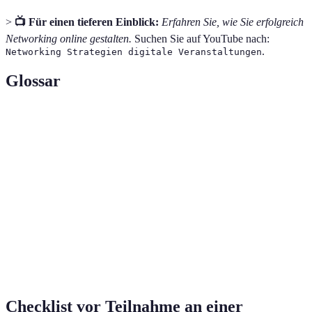
>
📺 Für einen tieferen Einblick:
Erfahren Sie, wie Sie erfolgreich
Networking online gestalten.
Suchen Sie auf YouTube nach:
.
Networking Strategien digitale Veranstaltungen
Glossar
Terme
Definition
Der Prozess des Aufbaus von Beziehungen für
Networking
berufliche Zwecke.
digitale
Online-Events wie Webinare, virtuelle
Veranstaltungen
Konferenzen und Meeting-Plattformen.
Nachverfolgung von Kontakten nach einem
Follow-up
ersten Treffen oder einer Veranstaltung.
Checklist vor Teilnahme an einer