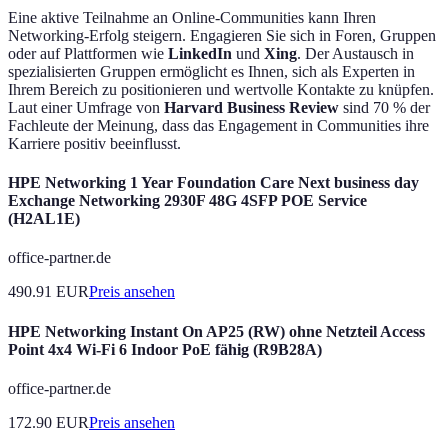
Eine aktive Teilnahme an Online-Communities kann Ihren
Networking-Erfolg steigern. Engagieren Sie sich in Foren, Gruppen
oder auf Plattformen wie
LinkedIn
und
Xing
. Der Austausch in
spezialisierten Gruppen ermöglicht es Ihnen, sich als Experten in
Ihrem Bereich zu positionieren und wertvolle Kontakte zu knüpfen.
Laut einer Umfrage von
Harvard Business Review
sind 70 % der
Fachleute der Meinung, dass das Engagement in Communities ihre
Karriere positiv beeinflusst.
HPE Networking 1 Year Foundation Care Next business day
Exchange Networking 2930F 48G 4SFP POE Service
(H2AL1E)
office-partner.de
490.91
EUR
Preis ansehen
HPE Networking Instant On AP25 (RW) ohne Netzteil Access
Point 4x4 Wi-Fi 6 Indoor PoE fähig (R9B28A)
office-partner.de
172.90
EUR
Preis ansehen