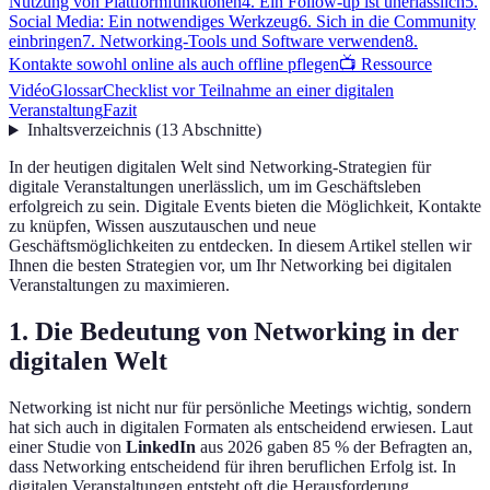
Nutzung von Plattformfunktionen
4. Ein Follow-up ist unerlässlich
5.
Social Media: Ein notwendiges Werkzeug
6. Sich in die Community
einbringen
7. Networking-Tools und Software verwenden
8.
Kontakte sowohl online als auch offline pflegen
📺 Ressource
Vidéo
Glossar
Checklist vor Teilnahme an einer digitalen
Veranstaltung
Fazit
Inhaltsverzeichnis
(
13
Abschnitte
)
In der heutigen digitalen Welt sind Networking-Strategien für
digitale Veranstaltungen unerlässlich, um im Geschäftsleben
erfolgreich zu sein. Digitale Events bieten die Möglichkeit, Kontakte
zu knüpfen, Wissen auszutauschen und neue
Geschäftsmöglichkeiten zu entdecken. In diesem Artikel stellen wir
Ihnen die besten Strategien vor, um Ihr Networking bei digitalen
Veranstaltungen zu maximieren.
1. Die Bedeutung von Networking in der
digitalen Welt
Networking ist nicht nur für persönliche Meetings wichtig, sondern
hat sich auch in digitalen Formaten als entscheidend erwiesen. Laut
einer Studie von
LinkedIn
aus 2026 gaben 85 % der Befragten an,
dass Networking entscheidend für ihren beruflichen Erfolg ist. In
digitalen Veranstaltungen entsteht oft die Herausforderung,