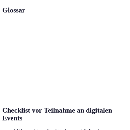
Glossar
Terme
Definition
Der Prozess des Aufbaus und der Pflege von
Networking
Beziehungen zu anderen Fachleuten.
Eine Veranstaltung, die online stattfindet und in der
Digitales
Regel die Interaktion zwischen den Teilnehmern
Event
ermöglicht.
Nach dem ersten Kontakt weitere Kommunikation,
Follow-up
um Beziehungen zu festigen.
Checklist vor Teilnahme an digitalen
Events