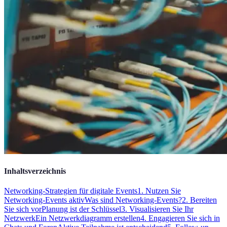
Inhaltsverzeichnis
Networking-Strategien für digitale Events
1. Nutzen Sie
Networking-Events aktiv
Was sind Networking-Events?
2. Bereiten
Sie sich vor
Planung ist der Schlüssel
3. Visualisieren Sie Ihr
Netzwerk
Ein Netzwerkdiagramm erstellen
4. Engagieren Sie sich in