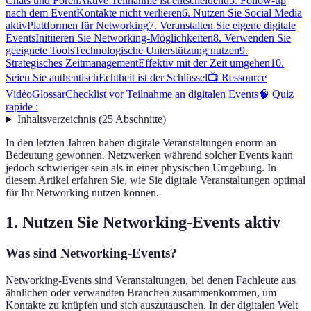
Chats und Foren
Aktive Teilnahme ist entscheidend
5. Follow-up
nach dem Event
Kontakte nicht verlieren
6. Nutzen Sie Social Media
aktiv
Plattformen für Networking
7. Veranstalten Sie eigene digitale
Events
Initiieren Sie Networking-Möglichkeiten
8. Verwenden Sie
geeignete Tools
Technologische Unterstützung nutzen
9.
Strategisches Zeitmanagement
Effektiv mit der Zeit umgehen
10.
Seien Sie authentisch
Echtheit ist der Schlüssel
📺 Ressource
Vidéo
Glossar
Checklist vor Teilnahme an digitalen Events
🧠 Quiz
rapide :
Inhaltsverzeichnis
(
25
Abschnitte
)
In den letzten Jahren haben digitale Veranstaltungen enorm an
Bedeutung gewonnen. Netzwerken während solcher Events kann
jedoch schwieriger sein als in einer physischen Umgebung. In
diesem Artikel erfahren Sie, wie Sie digitale Veranstaltungen optimal
für Ihr Networking nutzen können.
1. Nutzen Sie Networking-Events aktiv
Was sind Networking-Events?
Networking-Events sind Veranstaltungen, bei denen Fachleute aus
ähnlichen oder verwandten Branchen zusammenkommen, um
Kontakte zu knüpfen und sich auszutauschen. In der digitalen Welt