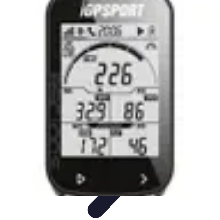
Vernetzt Bleiben
Netzwerkstrategien
Networking-Strategien
Karriere und
Networking
Strategien
Tipps und Strategien
Vernetzt Bleiben