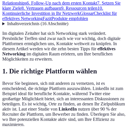
Relationships
6. Follow-Up nach dem ersten Kontakt
7. Setzen Sie
klare Ziele
8. Vertrauen aufbauen
9. Ressourcen teilen
10.
Kontinuierliche Investition in Ihr Netzwerk
Glossar
Checklist für
effektives Networking
Fazit
Produkte empfohlen
Inhaltsverzeichnis
(
16
Abschnitte
)
Im digitalen Zeitalter hat sich Networking stark verändert.
Persönliche Treffen sind zwar nach wie vor wichtig, doch digitale
Plattformen ermöglichen uns, Kontakte weltweit zu knüpfen. In
diesem Artikel werden wir die zehn besten Tipps für
effektives
Networking
im digitalen Raum erörtern, um Ihre beruflichen
Möglichkeiten zu erweitern.
1. Die richtige Plattform wählen
Bevor Sie beginnen, sich mit anderen zu vernetzen, ist es
entscheidend, die richtige Plattform auszuwählen. LinkedIn ist zum
Beispiel ideal für berufliche Kontakte, während Twitter eine
großartige Möglichkeit bietet, sich an interessanten Diskussionen zu
beteiligen. Es ist wichtig, Orte zu finden, an denen Ihr Zielpublikum
aktiv ist. Laut einer Studie von
LinkedIn
nutzen über 90 % der
Recruiter die Plattform, um Bewerber zu finden. Überlegen Sie also,
wo Ihre potenziellen Kontakte aktiv sind, um Ihre Effizienz zu
maximieren.