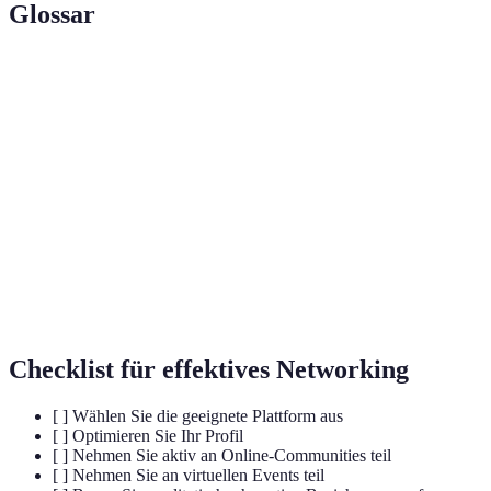
Glossar
Term
Definition
Aufbau und Pflege von Beziehungen zum Zweck
Networking
des professionellen Austausches.
Social
Digitale Plattformen, die es Nutzern ermöglichen,
Media
Inhalte zu erstellen und zu interagieren.
Nachverfolgung eines Kontakts zur Pflege der
Follow-Up
Beziehung.
Checklist für effektives Networking
[ ] Wählen Sie die geeignete Plattform aus
[ ] Optimieren Sie Ihr Profil
[ ] Nehmen Sie aktiv an Online-Communities teil
[ ] Nehmen Sie an virtuellen Events teil