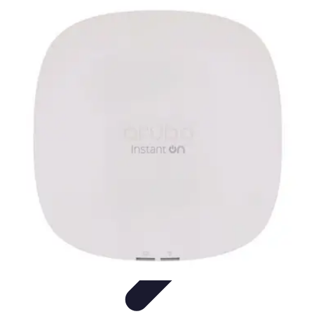
Vernetzt Bleiben
Netzwerkstrategien
Networking-Strategien
Karriere und
Networking
Strategien
Tipps und Strategien
Vernetzt Bleiben