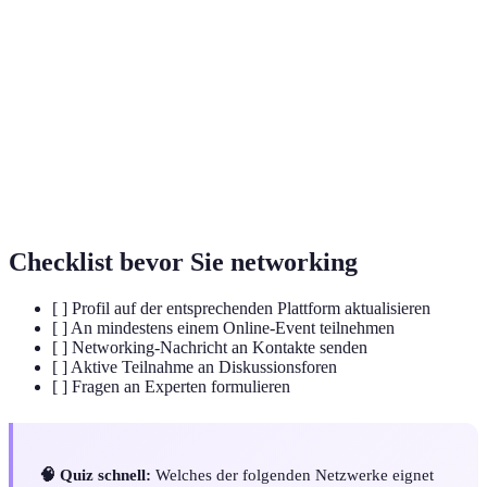
Aufbau und Pflege von Beziehungen in einem
Networking
professionellen Kontext.
Ein Medium oder Tool, über das Networking-
Plattform
Verbindungen geschaffen werden.
Online-Seminar zur Weiterbildung und zum
Webinar
Austausch von Informationen.
Checklist bevor Sie networking
[ ] Profil auf der entsprechenden Plattform aktualisieren
[ ] An mindestens einem Online-Event teilnehmen
[ ] Networking-Nachricht an Kontakte senden
[ ] Aktive Teilnahme an Diskussionsforen
[ ] Fragen an Experten formulieren
🧠 Quiz schnell:
Welches der folgenden Netzwerke eignet