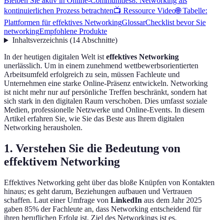
Bleiben Sie aktiv in Online-Communities
8. Networking als
kontinuierlichen Prozess betrachten
📺 Ressource Video
🌐 Tabelle:
Plattformen für effektives Networking
Glossar
Checklist bevor Sie
networking
Empfohlene Produkte
Inhaltsverzeichnis
(
14
Abschnitte
)
In der heutigen digitalen Welt ist
effektives Networking
unerlässlich. Um in einem zunehmend wettbewerbsorientierten
Arbeitsumfeld erfolgreich zu sein, müssen Fachleute und
Unternehmen eine starke Online-Präsenz entwickeln. Networking
ist nicht mehr nur auf persönliche Treffen beschränkt, sondern hat
sich stark in den digitalen Raum verschoben. Dies umfasst soziale
Medien, professionelle Netzwerke und Online-Events. In diesem
Artikel erfahren Sie, wie Sie das Beste aus Ihrem digitalen
Networking herausholen.
1. Verstehen Sie die Bedeutung von
effektivem Networking
Effektives Networking geht über das bloße Knüpfen von Kontakten
hinaus; es geht darum, Beziehungen aufbauen und Vertrauen
schaffen. Laut einer Umfrage von
LinkedIn
aus dem Jahr 2025
gaben 85% der Fachleute an, dass Networking entscheidend für
ihren beruflichen Erfolg ist. Ziel des Networkings ist es,