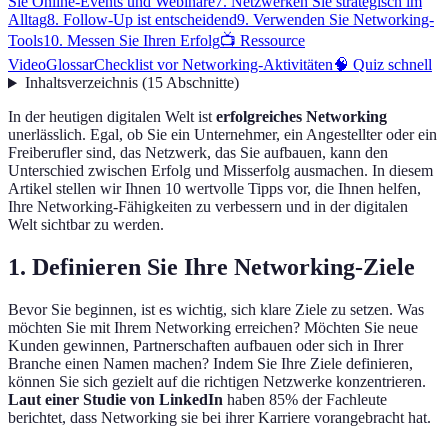
Sie Online-Events und Webinare
7. Netzwerken Sie strategisch im
Alltag
8. Follow-Up ist entscheidend
9. Verwenden Sie Networking-
Tools
10. Messen Sie Ihren Erfolg
📺 Ressource
Video
Glossar
Checklist vor Networking-Aktivitäten
🧠 Quiz schnell
Inhaltsverzeichnis
(
15
Abschnitte
)
In der heutigen digitalen Welt ist
erfolgreiches Networking
unerlässlich. Egal, ob Sie ein Unternehmer, ein Angestellter oder ein
Freiberufler sind, das Netzwerk, das Sie aufbauen, kann den
Unterschied zwischen Erfolg und Misserfolg ausmachen. In diesem
Artikel stellen wir Ihnen 10 wertvolle Tipps vor, die Ihnen helfen,
Ihre Networking-Fähigkeiten zu verbessern und in der digitalen
Welt sichtbar zu werden.
1. Definieren Sie Ihre Networking-Ziele
Bevor Sie beginnen, ist es wichtig, sich klare Ziele zu setzen. Was
möchten Sie mit Ihrem Networking erreichen? Möchten Sie neue
Kunden gewinnen, Partnerschaften aufbauen oder sich in Ihrer
Branche einen Namen machen? Indem Sie Ihre Ziele definieren,
können Sie sich gezielt auf die richtigen Netzwerke konzentrieren.
Laut einer Studie von LinkedIn
haben 85% der Fachleute
berichtet, dass Networking sie bei ihrer Karriere vorangebracht hat.