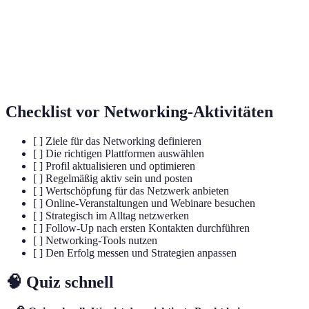
Der Akt, nach einem Treffen oder Kontakt
Follow-Up
zusätzliche Kommunikation aufzubauen.
Online-Seminare, in denen Experten zu bestimmten
Webinare
Themen referieren und Fragen beantworten.
Checklist vor Networking-Aktivitäten
[ ] Ziele für das Networking definieren
[ ] Die richtigen Plattformen auswählen
[ ] Profil aktualisieren und optimieren
[ ] Regelmäßig aktiv sein und posten
[ ] Wertschöpfung für das Netzwerk anbieten
[ ] Online-Veranstaltungen und Webinare besuchen
[ ] Strategisch im Alltag netzwerken
[ ] Follow-Up nach ersten Kontakten durchführen
[ ] Networking-Tools nutzen
[ ] Den Erfolg messen und Strategien anpassen
🧠 Quiz schnell