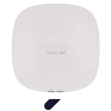
Vernetzt Bleiben
Netzwerkstrategien
Networking-Strategien
Karriere und
Networking
Strategien
Tipps und Strategien
Vernetzt Bleiben