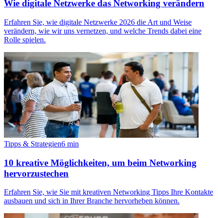
Wie digitale Netzwerke das Networking verändern
Erfahren Sie, wie digitale Netzwerke 2026 die Art und Weise
verändern, wie wir uns vernetzen, und welche Trends dabei eine
Rolle spielen.
Tipps & Strategien
6
min
10 kreative Möglichkeiten, um beim Networking
hervorzustechen
Erfahren Sie, wie Sie mit kreativen Networking Tipps Ihre Kontakte
ausbauen und sich in Ihrer Branche hervorheben können.