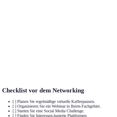
Terme
Definition
Prozess des Aufbaus und der Pflege von beruflichen
Networking
Beziehungen.
Online-Seminar, das Teilnehmer aus der Ferne
Webinar
ermöglicht, Wissen zu erlangen und Fragen zu
stellen.
Social
Herausforderungsformat auf Social Media, das
Media
Nutzer zur Teilnahme und Interaktion animiert.
Challenge
Checklist vor dem Networking
[ ] Planen Sie regelmäßige virtuelle Kaffeepausen.
[ ] Organisieren Sie ein Webinar in Ihrem Fachgebiet.
[ ] Starten Sie eine Social Media Challenge.
[ ] Finden Sie Interessen-basierte Plattformen.