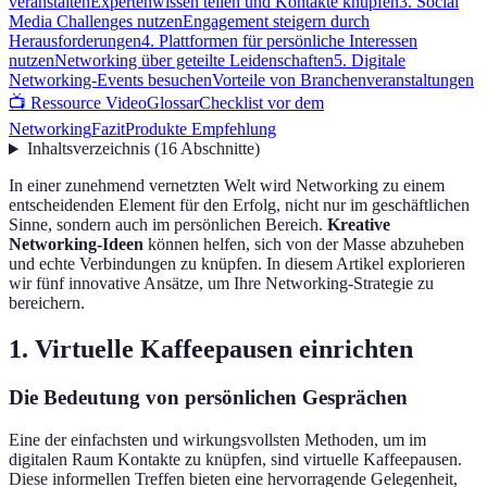
veranstalten
Expertenwissen teilen und Kontakte knüpfen
3. Social
Media Challenges nutzen
Engagement steigern durch
Herausforderungen
4. Plattformen für persönliche Interessen
nutzen
Networking über geteilte Leidenschaften
5. Digitale
Networking-Events besuchen
Vorteile von Branchenveranstaltungen
📺 Ressource Video
Glossar
Checklist vor dem
Networking
Fazit
Produkte Empfehlung
Inhaltsverzeichnis
(
16
Abschnitte
)
In einer zunehmend vernetzten Welt wird Networking zu einem
entscheidenden Element für den Erfolg, nicht nur im geschäftlichen
Sinne, sondern auch im persönlichen Bereich.
Kreative
Networking-Ideen
können helfen, sich von der Masse abzuheben
und echte Verbindungen zu knüpfen. In diesem Artikel explorieren
wir fünf innovative Ansätze, um Ihre Networking-Strategie zu
bereichern.
1. Virtuelle Kaffeepausen einrichten
Die Bedeutung von persönlichen Gesprächen
Eine der einfachsten und wirkungsvollsten Methoden, um im
digitalen Raum Kontakte zu knüpfen, sind virtuelle Kaffeepausen.
Diese informellen Treffen bieten eine hervorragende Gelegenheit,