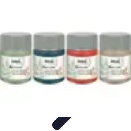
Vernetzt Bleiben
Netzwerkstrategien
Networking-Strategien
Karriere und
Networking
Strategien
Tipps und Strategien
Vernetzt Bleiben