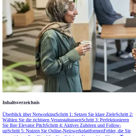
Inhaltsverzeichnis
Überblick über Networking
Schritt 1: Setzen Sie klare Ziele
Schritt 2:
Wählen Sie die richtigen Veranstaltungen
Schritt 3: Perfektionieren
Sie Ihre Elevator Pitch
Schritt 4: Aktives Zuhören und Follow-
up
Schritt 5: Nutzen Sie Online-Netzwerkplattformen
Fehler, die Sie