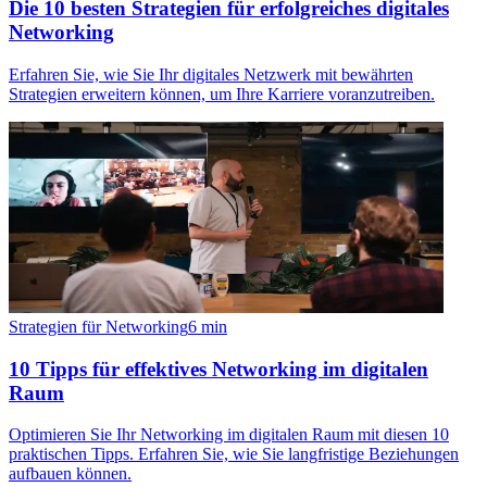
Die 10 besten Strategien für erfolgreiches digitales
Networking
Erfahren Sie, wie Sie Ihr digitales Netzwerk mit bewährten
Strategien erweitern können, um Ihre Karriere voranzutreiben.
Strategien für Networking
6
min
10 Tipps für effektives Networking im digitalen
Raum
Optimieren Sie Ihr Networking im digitalen Raum mit diesen 10
praktischen Tipps. Erfahren Sie, wie Sie langfristige Beziehungen
aufbauen können.