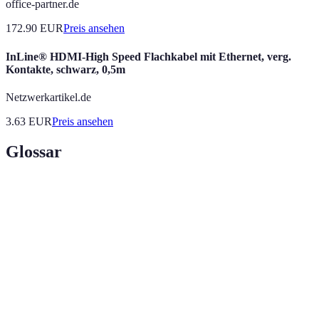
office-partner.de
172.90
EUR
Preis ansehen
InLine® HDMI-High Speed Flachkabel mit Ethernet, verg.
Kontakte, schwarz, 0,5m
Netzwerkartikel.de
3.63
EUR
Preis ansehen
Glossar
Terme
Definition
Der Prozess des Aufbaus und der Pflege beruflicher
Networking
Beziehungen.
Elevator
Eine kurze, einprägsame Präsentation, um sich und
Pitch
seine Ideen vorzustellen.