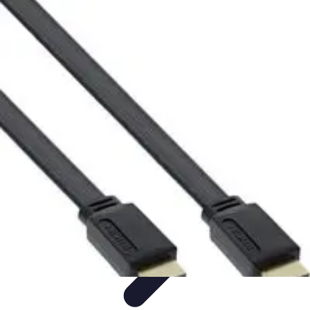
Vernetzt Bleiben
Netzwerkstrategien
Networking-Strategien
Karriere und
Networking
Strategien
Tipps und Strategien
Vernetzt Bleiben