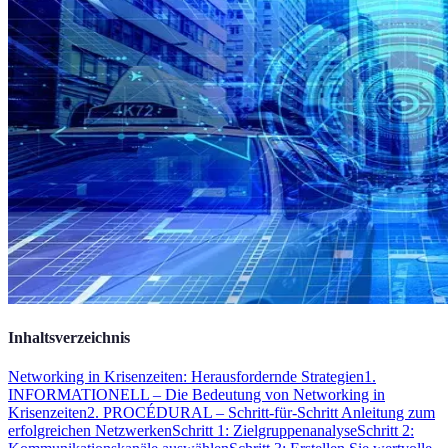
Inhaltsverzeichnis
Networking in Krisenzeiten: Herausfordernde Strategien
1.
INFORMATIONELL – Die Bedeutung von Networking in
Krisenzeiten
2. PROCÉDURAL – Schritt-für-Schritt Anleitung zum
erfolgreichen Netzwerken
Schritt 1: Zielgruppenanalyse
Schritt 2: