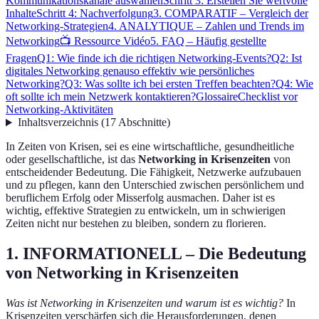
Kommunikationskanäle auswählen
Schritt 3: Erstellen Sie wertvolle
Inhalte
Schritt 4: Nachverfolgung
3. COMPARATIF – Vergleich der
Networking-Strategien
4. ANALYTIQUE – Zahlen und Trends im
Networking
📺 Ressource Vidéo
5. FAQ – Häufig gestellte
Fragen
Q1: Wie finde ich die richtigen Networking-Events?
Q2: Ist
digitales Networking genauso effektiv wie persönliches
Networking?
Q3: Was sollte ich bei ersten Treffen beachten?
Q4: Wie
oft sollte ich mein Netzwerk kontaktieren?
Glossaire
Checklist vor
Networking-Aktivitäten
Inhaltsverzeichnis
(
17
Abschnitte
)
In Zeiten von Krisen, sei es eine wirtschaftliche, gesundheitliche
oder gesellschaftliche, ist das
Networking in Krisenzeiten
von
entscheidender Bedeutung. Die Fähigkeit, Netzwerke aufzubauen
und zu pflegen, kann den Unterschied zwischen persönlichem und
beruflichem Erfolg oder Misserfolg ausmachen. Daher ist es
wichtig, effektive Strategien zu entwickeln, um in schwierigen
Zeiten nicht nur bestehen zu bleiben, sondern zu florieren.
1. INFORMATIONELL – Die Bedeutung
von Networking in Krisenzeiten
Was ist Networking in Krisenzeiten und warum ist es wichtig?
In
Krisenzeiten verschärfen sich die Herausforderungen, denen