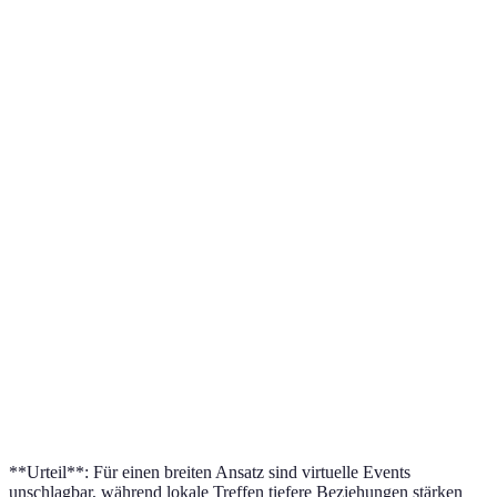
Strategie
Vorteile
Nachteile
Geeignet für
Hohe
Virtuelle
Schwieriger
Reichweite,
Berufseinsteig
Networking-
persönlicher
flexible
remote
Events
Kontakt
Teilnahme
Persönlicher
Lokale
Kontakt,
Eingeschränkte
Lokale
Netzwerktreffen
Beziehung
Teilnehmerzahl
Unternehmer
aufbauen
Breite des
Alle, die
Soziale Medien
Netzwerks,
Hohe
Sichtbarkeit
(LinkedIn)
schnelles
Konkurrenz
wünschen
Teilen
**Urteil**: Für einen breiten Ansatz sind virtuelle Events
unschlagbar, während lokale Treffen tiefere Beziehungen stärken