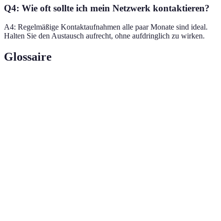
Q4: Wie oft sollte ich mein Netzwerk kontaktieren?
A4: Regelmäßige Kontaktaufnahmen alle paar Monate sind ideal.
Halten Sie den Austausch aufrecht, ohne aufdringlich zu wirken.
Glossaire
Terme
Définition
Der Aufbau und die Pflege von Beziehungen
Networking
zu beruflichen Kontakten.
Online-Veranstaltungen zur Förderung von
Virtuelle Events
Networking und Austausch.
Eine Gruppe von Fachleuten einer
Branchennetzwerk
bestimmten Branche, um Erfahrungen
auszutauschen.