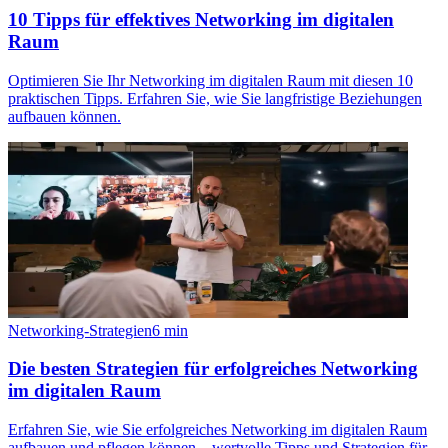
10 Tipps für effektives Networking im digitalen
Raum
Optimieren Sie Ihr Networking im digitalen Raum mit diesen 10
praktischen Tipps. Erfahren Sie, wie Sie langfristige Beziehungen
aufbauen können.
Networking-Strategien
6
min
Die besten Strategien für erfolgreiches Networking
im digitalen Raum
Erfahren Sie, wie Sie erfolgreiches Networking im digitalen Raum
aufbauen und pflegen können – wertvolle Tipps und Strategien für