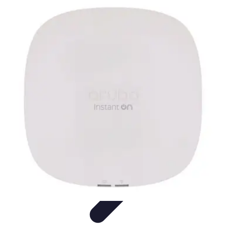
Vernetzt Bleiben
Netzwerkstrategien
Networking-Strategien
Karriere und
Networking
Strategien
Tipps und Strategien
Vernetzt Bleiben