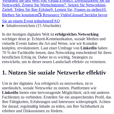
Verstehen Sie den Wert von Virtual Events
5. Diversifizieren Sie Ihr
Netzwerk
6. Zeigen Sie Wertschätzung
7. Setzen Sie Networking-
Ziele
8. Teilen Sie Ihre Erfolge
9. Lernen Sie, Fragen zu stellen
10.
Bleiben Sie konsistent
📺 Ressource Vidéo
Glossar
Checklist bevor
Sie an einem Event teilnehmen
FAQ
Inhaltsverzeichnis
(
15
Abschnitte
)
In der heutigen digitalen Welt ist
erfolgreiches Networking
wichtiger denn je. Echtzeit-Kommunikation, soziale Medien und
virtuelle Events haben die Art und Weise, wie wir Kontakte
knüpfen, revolutioniert. Laut einer Umfrage von
LinkedIn
haben
70 % der Fachkräfte betont, dass Networking entscheidend für ihren
beruflichen Erfolg ist. Daher ist es wichtig, Strategien zu
entwickeln, um in dieser neuen Landschaft effektiv zu vernetzen.
1. Nutzen Sie soziale Netzwerke effektiv
Um in der digitalen Ära erfolgreich zu netzwerken, ist es
unerlässlich, soziale Netzwerke zu nutzen. Plattformen wie
LinkedIn
bieten eine hervorragende Möglichkeit, sich mit anderen
Fachleuten zu verbinden. Erstellen Sie ein ansprechendes Profil, das
Ihre Fähigkeiten, Erfahrungen und Interessen widerspiegelt. Achten
Sie darauf, regelmäßig Inhalte zu teilen, um Ihre Sichtbarkeit zu
erhöhen und Diskussionen zu fördern.