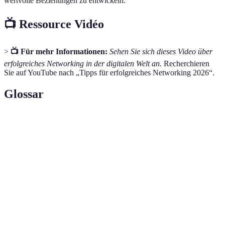
wertvolle Beziehungen zu entwickeln.
📺 Ressource Vidéo
>
📺 Für mehr Informationen:
Sehen Sie sich dieses Video über
erfolgreiches Networking in der digitalen Welt an.
Recherchieren
Sie auf YouTube nach „Tipps für erfolgreiches Networking 2026“.
Glossar
Terme
Definition
Der Aufbau und die Pflege von beruflichen
Networking
Beziehungen.
Virtuelle Events
Veranstaltungen, die digital stattfinden.
Online-
Digitale Gruppen, in denen sich Gleichgesinnte
Communities
austauschen.