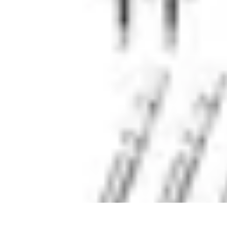
Vernetzt Bleiben
Netzwerkstrategien
Networking-Strategien
Karriere und Networking
St
Vernetzt Bleiben