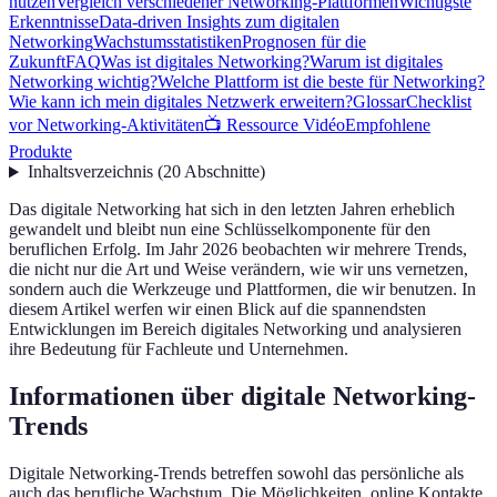
nutzen
Vergleich verschiedener Networking-Plattformen
Wichtigste
Erkenntnisse
Data-driven Insights zum digitalen
Networking
Wachstumsstatistiken
Prognosen für die
Zukunft
FAQ
Was ist digitales Networking?
Warum ist digitales
Networking wichtig?
Welche Plattform ist die beste für Networking?
Wie kann ich mein digitales Netzwerk erweitern?
Glossar
Checklist
vor Networking-Aktivitäten
📺 Ressource Vidéo
Empfohlene
Produkte
Inhaltsverzeichnis
(
20
Abschnitte
)
Das digitale Networking hat sich in den letzten Jahren erheblich
gewandelt und bleibt nun eine Schlüsselkomponente für den
beruflichen Erfolg. Im Jahr 2026 beobachten wir mehrere Trends,
die nicht nur die Art und Weise verändern, wie wir uns vernetzen,
sondern auch die Werkzeuge und Plattformen, die wir benutzen. In
diesem Artikel werfen wir einen Blick auf die spannendsten
Entwicklungen im Bereich digitales Networking und analysieren
ihre Bedeutung für Fachleute und Unternehmen.
Informationen über digitale Networking-
Trends
Digitale Networking-Trends betreffen sowohl das persönliche als
auch das berufliche Wachstum. Die Möglichkeiten, online Kontakte