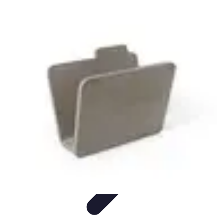
Vernetzt Bleiben
Netzwerkstrategien
Networking-Strategien
Karriere und
Networking
Strategien
Tipps und Strategien
Vernetzt Bleiben