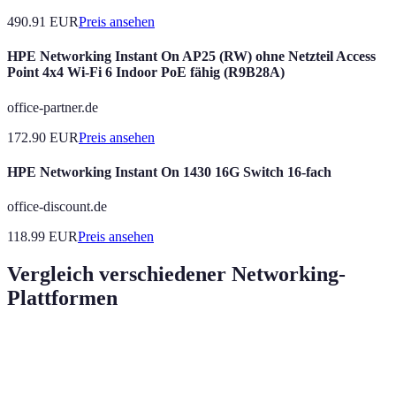
490.91
EUR
Preis ansehen
HPE Networking Instant On AP25 (RW) ohne Netzteil Access
Point 4x4 Wi-Fi 6 Indoor PoE fähig (R9B28A)
office-partner.de
172.90
EUR
Preis ansehen
HPE Networking Instant On 1430 16G Switch 16-fach
office-discount.de
118.99
EUR
Preis ansehen
Vergleich verschiedener Networking-
Plattformen
Plattform
Vorteile
Nachteile
Nutze
Starkes