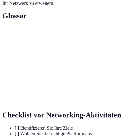
Ihr Netzwerk zu erweitern.
Glossar
Terme
Definition
Digitales
Aufbau und Pflege von Beziehungen über digitale
Networking
Plattformen.
Informationen, die geteilt werden, um Engagement
Inhalte
und Interesse zu erzeugen.
Interaktive
Formate, die den Austausch in Echtzeit erlauben
Formate
(z.B. Webinare, Live-Streams).
Checklist vor Networking-Aktivitäten
[ ] Identifizieren Sie Ihre Ziele
[ ] Wählen Sie die richtige Plattform aus