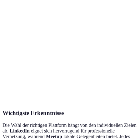
Überflutung durch
1,5 Mi
LinkedIn
professionelles
Inhalte
Nutze
Netzwerk
Schnelle
Weniger tiefgehende
Twitter
Kommunikation,
400 M
Gespräche
Trends erkennen
Breite der
2,8 Mi
Facebook
Zielgruppe,
Datenschutzbedenken
Nutze
Gruppenfunktionen
Geringere
Lokale Vernetzung,
Meetup
Reichweite
35 Mi
Veranstaltungen
international
Wichtigste Erkenntnisse
Die Wahl der richtigen Plattform hängt von den individuellen Zielen
ab.
LinkedIn
eignet sich hervorragend für professionelle
Vernetzung, während
Meetup
lokale Gelegenheiten bietet. Jedes