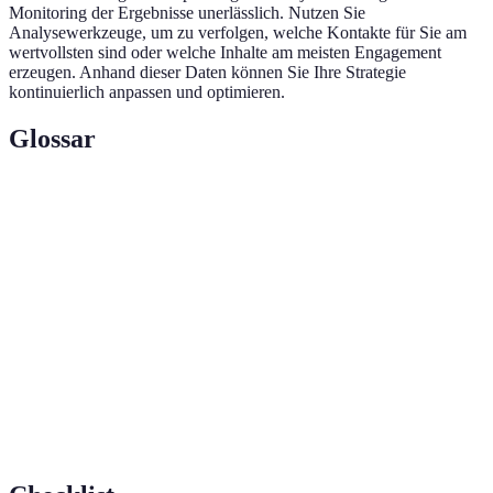
Monitoring der Ergebnisse unerlässlich. Nutzen Sie
Analysewerkzeuge, um zu verfolgen, welche Kontakte für Sie am
wertvollsten sind oder welche Inhalte am meisten Engagement
erzeugen. Anhand dieser Daten können Sie Ihre Strategie
kontinuierlich anpassen und optimieren.
Glossar
Terme
Definition
Der Prozess des Aufbaus und der Pflege von
Networking
Beziehungen.
Ein prominentes Netzwerk für Berufstätige im
XING
deutschsprachigen Raum.
Das Maß, in dem die Zielgruppe mit Inhalten
Engagement
interagiert.