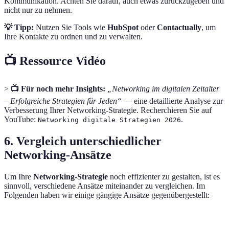
Kommunikation. Achten Sie darauf, auch etwas zurückzugeben und
nicht nur zu nehmen.
💡 Tipp:
Nutzen Sie Tools wie
HubSpot
oder
Contactually
, um
Ihre Kontakte zu ordnen und zu verwalten.
📺 Ressource Vidéo
>
📺 Für noch mehr Insights:
„Networking im digitalen Zeitalter
– Erfolgreiche Strategien für Jeden“
— eine detaillierte Analyse zur
Verbesserung Ihrer Networking-Strategie. Recherchieren Sie auf
YouTube:
.
Networking digitale Strategien 2026
6. Vergleich unterschiedlicher
Networking-Ansätze
Um Ihre
Networking-Strategie
noch effizienter zu gestalten, ist es
sinnvoll, verschiedene Ansätze miteinander zu vergleichen. Im
Folgenden haben wir einige gängige Ansätze gegenübergestellt:
Ansatz
Vorteile
Nachteile
Ideal für