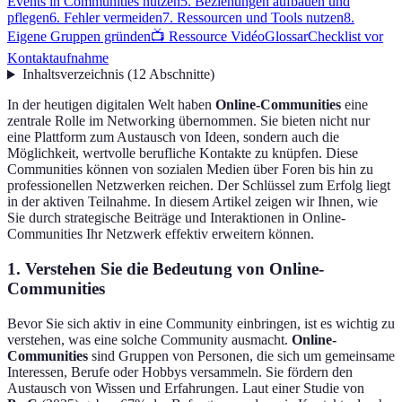
Events in Communities nutzen
5. Beziehungen aufbauen und
pflegen
6. Fehler vermeiden
7. Ressourcen und Tools nutzen
8.
Eigene Gruppen gründen
📺 Ressource Vidéo
Glossar
Checklist vor
Kontaktaufnahme
Inhaltsverzeichnis
(
12
Abschnitte
)
In der heutigen digitalen Welt haben
Online-Communities
eine
zentrale Rolle im Networking übernommen. Sie bieten nicht nur
eine Plattform zum Austausch von Ideen, sondern auch die
Möglichkeit, wertvolle berufliche Kontakte zu knüpfen. Diese
Communities können von sozialen Medien über Foren bis hin zu
professionellen Netzwerken reichen. Der Schlüssel zum Erfolg liegt
in der aktiven Teilnahme. In diesem Artikel zeigen wir Ihnen, wie
Sie durch strategische Beiträge und Interaktionen in Online-
Communities Ihr Netzwerk effektiv erweitern können.
1. Verstehen Sie die Bedeutung von Online-
Communities
Bevor Sie sich aktiv in eine Community einbringen, ist es wichtig zu
verstehen, was eine solche Community ausmacht.
Online-
Communities
sind Gruppen von Personen, die sich um gemeinsame
Interessen, Berufe oder Hobbys versammeln. Sie fördern den
Austausch von Wissen und Erfahrungen. Laut einer Studie von