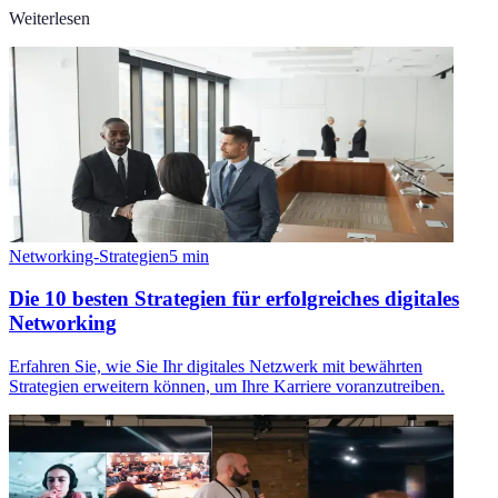
Weiterlesen
Networking-Strategien
5
min
Die 10 besten Strategien für erfolgreiches digitales
Networking
Erfahren Sie, wie Sie Ihr digitales Netzwerk mit bewährten
Strategien erweitern können, um Ihre Karriere voranzutreiben.