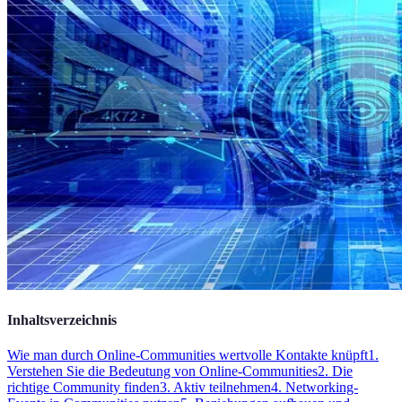
Inhaltsverzeichnis
Wie man durch Online-Communities wertvolle Kontakte knüpft
1.
Verstehen Sie die Bedeutung von Online-Communities
2. Die
richtige Community finden
3. Aktiv teilnehmen
4. Networking-