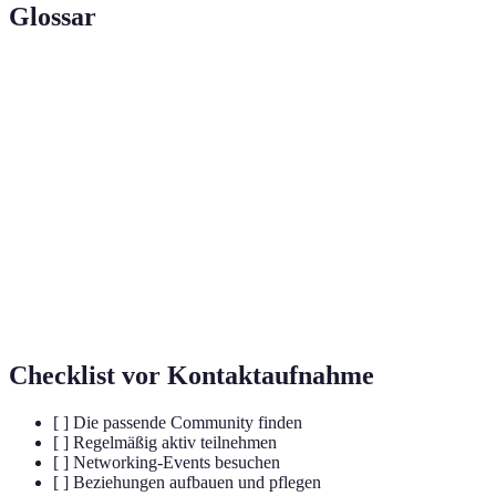
Glossar
Terme
Definition
Online-
Digitale Plattformen, wo sich Personen mit
Communities
gemeinsamen Interessen austauschen.
Der Prozess des Aufbaus und Pflegens von
Networking
beruflichen Beziehungen.
Online-Seminare, die interaktive Elemente
Webinare
beinhalten, um Wissen zu vermitteln.
Checklist vor Kontaktaufnahme
[ ] Die passende Community finden
[ ] Regelmäßig aktiv teilnehmen
[ ] Networking-Events besuchen
[ ] Beziehungen aufbauen und pflegen