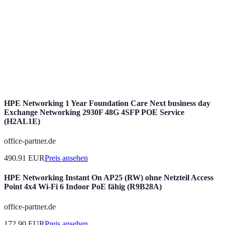
Nutzen
Jobangebote
Sichtbarkeit
is
vo
Pa
N
Aufwand
Zeitintensiv
Wenig Aufwand
be
we
HPE Networking 1 Year Foundation Care Next business day
Exchange Networking 2930F 48G 4SFP POE Service
(H2AL1E)
office-partner.de
490.91
EUR
Preis ansehen
HPE Networking Instant On AP25 (RW) ohne Netzteil Access
Point 4x4 Wi-Fi 6 Indoor PoE fähig (R9B28A)
office-partner.de
172.90
EUR
Preis ansehen