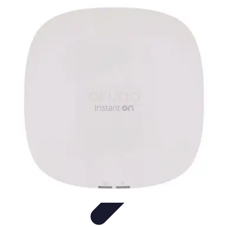
Vernetzt Bleiben
Netzwerkstrategien
Networking-Strategien
Karriere und
Networking
Strategien
Tipps und Strategien
Vernetzt Bleiben