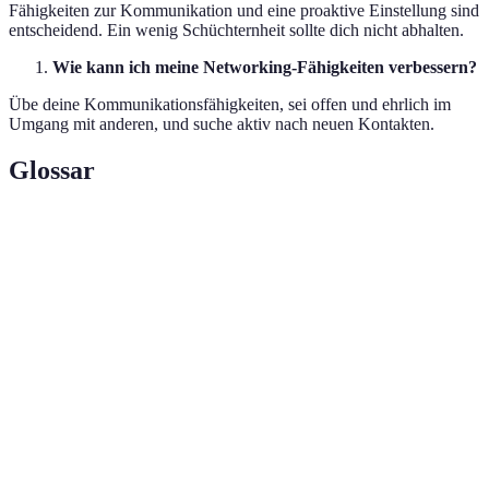
Fähigkeiten zur Kommunikation und eine proaktive Einstellung sind
entscheidend. Ein wenig Schüchternheit sollte dich nicht abhalten.
Wie kann ich meine Networking-Fähigkeiten verbessern?
Übe deine Kommunikationsfähigkeiten, sei offen und ehrlich im
Umgang mit anderen, und suche aktiv nach neuen Kontakten.
Glossar
Terme
Definition
Der Aufbau und die Pflege von Kontakten zur
Networking
Unterstützung der Karriere.
Nach einer ersten Begegnung Kontakt aufnehmen,
Follow-up
um die Beziehung zu festigen.
Der Prozess, neue Kontakte oder Kunden für
Akquise
geschäftliche Zwecke zu gewinnen.