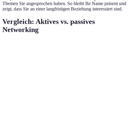
Themen Sie angesprochen haben. So bleibt Ihr Name präsent und
zeigt, dass Sie an einer langfristigen Beziehung interessiert sind.
Vergleich: Aktives vs. passives
Networking
Kriterium
Aktives Networking
Passives Networking
V
Initiierung
A
von
Hoch
Niedrig
N
Kontakten
is
A
N
Aufbau von
Langfristig &
Kurzfristig
fö
Beziehungen
intensiv
na
B
A
Hohe Chance auf
Geringere
N