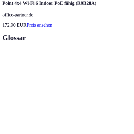
Point 4x4 Wi-Fi 6 Indoor PoE fähig (R9B28A)
office-partner.de
172.90
EUR
Preis ansehen
Glossar
Terme
Definition
Der Prozess des Aufbaus und der Pflege von
Networking
beruflichen Beziehungen, um Informationen und
Unterstützung auszutauschen.
Der Akt, wahrhaftig und authentisch in der
Echtheit
Interaktion mit anderen zu sein, um Vertrauen zu
schaffen.
Digitale Plattformen, die es Nutzern ermöglichen,
Soziale
Inhalte zu erstellen und zu teilen oder an sozialen
Medien