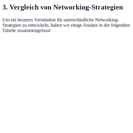
3. Vergleich von Networking-Strategien
Um ein besseres Verständnis für unterschiedliche Networking-
Strategien zu entwickeln, haben wir einige Ansätze in der folgenden
Tabelle zusammengefasst:
Strategie
Vorteile
Nachteile
Geeig
Intensiver
Zeitaufwendig,
Persönliche
Austausch,
Führu
weniger
Treffen
tiefere
Unte
zugänglich
Beziehungen
Reichweitenstark,
Oberflächliche
Beruf
Soziale Medien
unkompliziert
Interaktionen
moder
Gezielte
hohe
Kontakte,
Branc
Netzwerk-Events
Konkurrenz,
Networking in
Unte
Reisezeit
der Branche