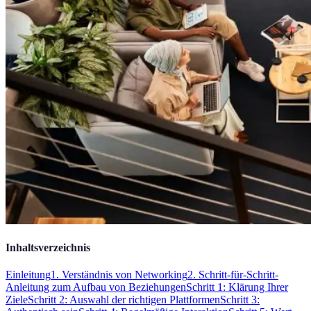
Inhaltsverzeichnis
Einleitung
1. Verständnis von Networking
2. Schritt-für-Schritt-
Anleitung zum Aufbau von Beziehungen
Schritt 1: Klärung Ihrer
Ziele
Schritt 2: Auswahl der richtigen Plattformen
Schritt 3: