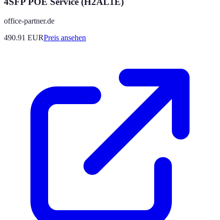
4SFP POE Service (H2AL1E)
office-partner.de
490.91
EUR
Preis ansehen