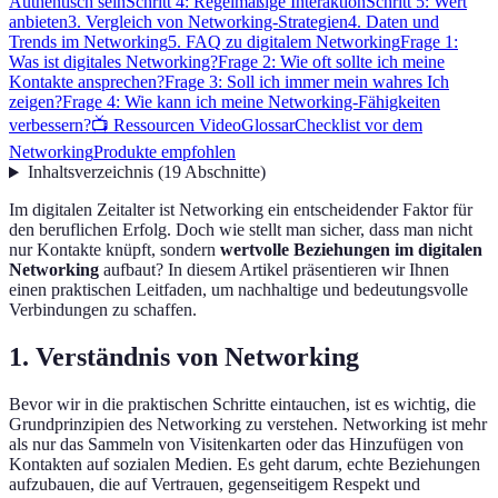
Authentisch sein
Schritt 4: Regelmäßige Interaktion
Schritt 5: Wert
anbieten
3. Vergleich von Networking-Strategien
4. Daten und
Trends im Networking
5. FAQ zu digitalem Networking
Frage 1:
Was ist digitales Networking?
Frage 2: Wie oft sollte ich meine
Kontakte ansprechen?
Frage 3: Soll ich immer mein wahres Ich
zeigen?
Frage 4: Wie kann ich meine Networking-Fähigkeiten
verbessern?
📺 Ressourcen Video
Glossar
Checklist vor dem
Networking
Produkte empfohlen
Inhaltsverzeichnis
(
19
Abschnitte
)
Im digitalen Zeitalter ist Networking ein entscheidender Faktor für
den beruflichen Erfolg. Doch wie stellt man sicher, dass man nicht
nur Kontakte knüpft, sondern
wertvolle Beziehungen im digitalen
Networking
aufbaut? In diesem Artikel präsentieren wir Ihnen
einen praktischen Leitfaden, um nachhaltige und bedeutungsvolle
Verbindungen zu schaffen.
1. Verständnis von Networking
Bevor wir in die praktischen Schritte eintauchen, ist es wichtig, die
Grundprinzipien des Networking zu verstehen. Networking ist mehr
als nur das Sammeln von Visitenkarten oder das Hinzufügen von
Kontakten auf sozialen Medien. Es geht darum, echte Beziehungen
aufzubauen, die auf Vertrauen, gegenseitigem Respekt und