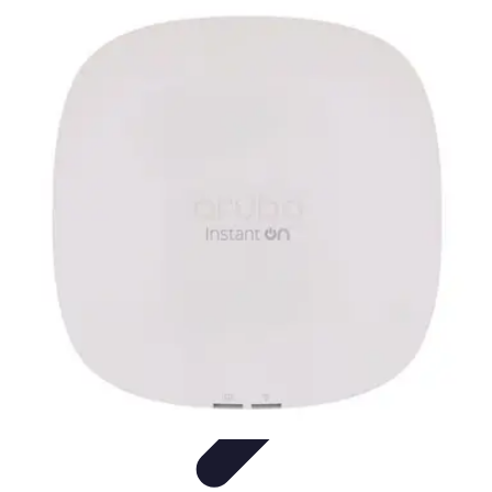
Vernetzt Bleiben
Netzwerkstrategien
Networking-Strategien
Karriere und
Networking
Strategien
Tipps und Strategien
Vernetzt Bleiben