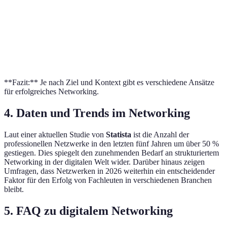
Zugang zu
Interaktion
Webinare/Online-
Experten,
Lernw
kann begrenzt
Kurse
flexible
Fortb
sein
Teilnahme
**Fazit:** Je nach Ziel und Kontext gibt es verschiedene Ansätze
für erfolgreiches Networking.
4. Daten und Trends im Networking
Laut einer aktuellen Studie von
Statista
ist die Anzahl der
professionellen Netzwerke in den letzten fünf Jahren um über 50 %
gestiegen. Dies spiegelt den zunehmenden Bedarf an strukturiertem
Networking in der digitalen Welt wider. Darüber hinaus zeigen
Umfragen, dass Netzwerken in 2026 weiterhin ein entscheidender
Faktor für den Erfolg von Fachleuten in verschiedenen Branchen
bleibt.
5. FAQ zu digitalem Networking