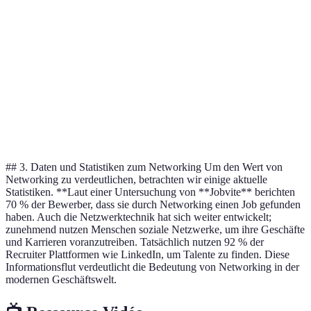
Direkte
Lokale
Meetup
Gemeinschaften
Events
Begrenzung
Breite an
Schwierige
Breite der
Facebook
Gruppen
Zielverfolgung
Nutzer
Fokus auf
Weniger
Berufstätige in
Xing
den DACH-
global
Deutschland
Raum
## 3. Daten und Statistiken zum Networking Um den Wert von
Networking zu verdeutlichen, betrachten wir einige aktuelle
Statistiken. **Laut einer Untersuchung von **Jobvite** berichten
70 % der Bewerber, dass sie durch Networking einen Job gefunden
haben. Auch die Netzwerktechnik hat sich weiter entwickelt;
zunehmend nutzen Menschen soziale Netzwerke, um ihre Geschäfte
und Karrieren voranzutreiben. Tatsächlich nutzen 92 % der
Recruiter Plattformen wie LinkedIn, um Talente zu finden. Diese
Informationsflut verdeutlicht die Bedeutung von Networking in der
modernen Geschäftswelt.