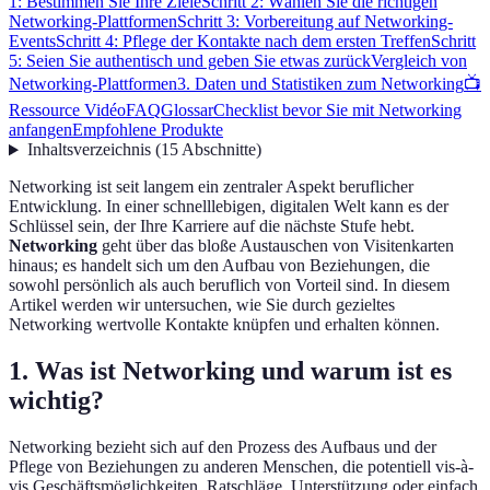
1: Bestimmen Sie Ihre Ziele
Schritt 2: Wählen Sie die richtigen
Networking-Plattformen
Schritt 3: Vorbereitung auf Networking-
Events
Schritt 4: Pflege der Kontakte nach dem ersten Treffen
Schritt
5: Seien Sie authentisch und geben Sie etwas zurück
Vergleich von
Networking-Plattformen
3. Daten und Statistiken zum Networking
📺
Ressource Vidéo
FAQ
Glossar
Checklist bevor Sie mit Networking
anfangen
Empfohlene Produkte
Inhaltsverzeichnis
(
15
Abschnitte
)
Networking ist seit langem ein zentraler Aspekt beruflicher
Entwicklung. In einer schnelllebigen, digitalen Welt kann es der
Schlüssel sein, der Ihre Karriere auf die nächste Stufe hebt.
Networking
geht über das bloße Austauschen von Visitenkarten
hinaus; es handelt sich um den Aufbau von Beziehungen, die
sowohl persönlich als auch beruflich von Vorteil sind. In diesem
Artikel werden wir untersuchen, wie Sie durch gezieltes
Networking wertvolle Kontakte knüpfen und erhalten können.
1. Was ist Networking und warum ist es
wichtig?
Networking bezieht sich auf den Prozess des Aufbaus und der
Pflege von Beziehungen zu anderen Menschen, die potentiell vis-à-
vis Geschäftsmöglichkeiten, Ratschläge, Unterstützung oder einfach