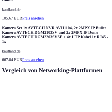
kaufland.de
105.67
EUR
Preis ansehen
Kamera Set 1x AVTECH NVR AVH1104, 2x 2MPX IP Bullet
Kamera AVTECH DGM2103SV und 2x 2MPX IP Dome
Kamera AVTECH DGM2203SVSE + 4x UTP Kabel 1x RJ45 -
1x
kaufland.de
667.04
EUR
Preis ansehen
Vergleich von Networking-Plattformen
Plattform
Vorzüge
Nachteile
Zielgruppe
Professionelle
Überfüllte
LinkedIn
Berufstätige
Vernetzung
Gruppen