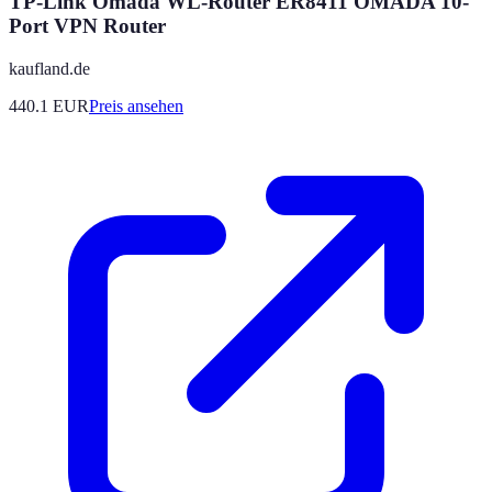
TP-Link Omada WL-Router ER8411 OMADA 10-
Port VPN Router
kaufland.de
440.1
EUR
Preis ansehen