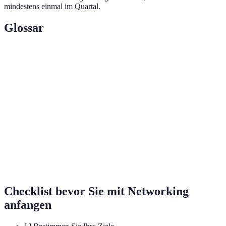
mindestens einmal im Quartal.
Glossar
Terme
Definition
Der Prozess des Aufbaus von Beziehungen mit
Networking
anderen
Personal
Der Eindruck, den jemand durch seine
Branding
professionelle Präsentation hinterlässt
Eine beratende Beziehung, in der erfahrene
Mentoring
Personen ihr Wissen weitergeben
Checklist bevor Sie mit Networking
anfangen