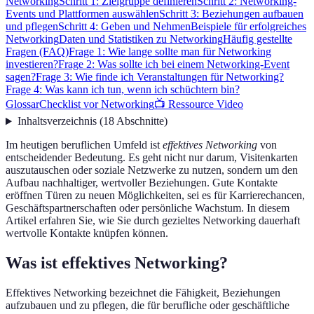
Networking
Schritt 1: Zielgruppe definieren
Schritt 2: Networking-
Events und Plattformen auswählen
Schritt 3: Beziehungen aufbauen
und pflegen
Schritt 4: Geben und Nehmen
Beispiele für erfolgreiches
Networking
Daten und Statistiken zu Networking
Häufig gestellte
Fragen (FAQ)
Frage 1: Wie lange sollte man für Networking
investieren?
Frage 2: Was sollte ich bei einem Networking-Event
sagen?
Frage 3: Wie finde ich Veranstaltungen für Networking?
Frage 4: Was kann ich tun, wenn ich schüchtern bin?
Glossar
Checklist vor Networking
📺 Ressource Video
Inhaltsverzeichnis
(
18
Abschnitte
)
Im heutigen beruflichen Umfeld ist
effektives Networking
von
entscheidender Bedeutung. Es geht nicht nur darum, Visitenkarten
auszutauschen oder soziale Netzwerke zu nutzen, sondern um den
Aufbau nachhaltiger, wertvoller Beziehungen. Gute Kontakte
eröffnen Türen zu neuen Möglichkeiten, sei es für Karrierechancen,
Geschäftspartnerschaften oder persönliche Wachstum. In diesem
Artikel erfahren Sie, wie Sie durch gezieltes Networking dauerhaft
wertvolle Kontakte knüpfen können.
Was ist effektives Networking?
Effektives Networking bezeichnet die Fähigkeit, Beziehungen
aufzubauen und zu pflegen, die für berufliche oder geschäftliche