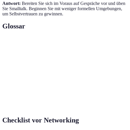
Antwort:
Bereiten Sie sich im Voraus auf Gespräche vor und üben
Sie Smalltalk. Beginnen Sie mit weniger formellen Umgebungen,
um Selbstvertrauen zu gewinnen.
Glossar
Terme
Definition
Prozess des Aufbaus und der Pflege von
Networking
Beziehungen
Personen, die durch Networking Beziehungen
Kontakte
entstehen
Fortlaufende Pflege von geschäftlichen oder
Beziehungspflege
sozialen Beziehungen
Checklist vor Networking