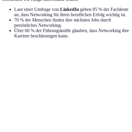
Laut einer Umfrage von
LinkedIn
geben 85 % der Fachleute
an, dass Networking für ihren beruflichen Erfolg wichtig ist.
70 % der Menschen finden ihre nächsten Jobs durch
persönliches Networking.
Über 60 % der Führungskräfte glauben, dass Networking ihre
Karriere beschleunigen kann.
Kriterium
Effektives Networking
Ineffektives Networ
Beziehungspflege
Hoch
Niedrig
Zugang zu
Hoch
Niedrig
Informationen
Berufliche
Hoch
Niedrig
Entwicklung
Unterstützung
Hoch
Niedrig
durch Kontakte