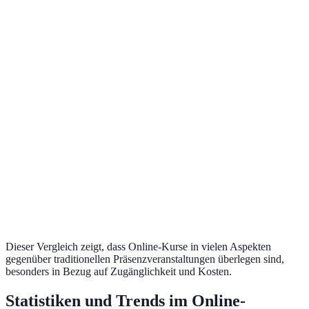
Zugänglichkeit
Sehr hoch
Eingeschränkt
Höher (Reise,
Kosten
Oft niedriger
Unterkunft)
Hoch (Foren,
Vernetzungsmöglichkeiten
Direkt, aber begrenzt
Chats)
Internationale Reichweite
Sehr hoch
Lokal begrenzt
Dieser Vergleich zeigt, dass Online-Kurse in vielen Aspekten
gegenüber traditionellen Präsenzveranstaltungen überlegen sind,
besonders in Bezug auf Zugänglichkeit und Kosten.
Statistiken und Trends im Online-