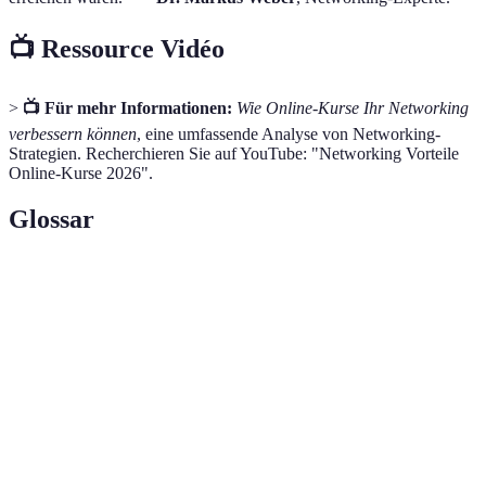
📺 Ressource Vidéo
>
📺 Für mehr Informationen:
Wie Online-Kurse Ihr Networking
verbessern können
, eine umfassende Analyse von Networking-
Strategien. Recherchieren Sie auf YouTube: "Networking Vorteile
Online-Kurse 2026".
Glossar
Terme
Definition
Der Austausch von Informationen und
Networking
Kontakten zwischen Fachleuten.
Digitale Schulungsprogramme, die über das
Online-Kurse
Internet angeboten werden.
Die Leichtigkeit, mit der Nutzer auf Ressourcen