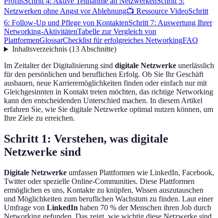
Profils
Schritt 4: Aktive Teilnahme an Netzwerken
Schritt 5:
Netzwerken ohne Angst vor Ablehnung
📺 Ressource Video
Schritt
6: Follow-Up und Pflege von Kontakten
Schritt 7: Auswertung Ihrer
Networking-Aktivitäten
Tabelle zur Vergleich von
Plattformen
Glossar
Checklist für erfolgreiches Networking
FAQ
Inhaltsverzeichnis
(
13
Abschnitte
)
Im Zeitalter der Digitalisierung sind
digitale Netzwerke
unerlässlich
für den persönlichen und beruflichen Erfolg. Ob Sie Ihr Geschäft
ausbauen, neue Karrieremöglichkeiten finden oder einfach nur mit
Gleichgesinnten in Kontakt treten möchten, das richtige Networking
kann den entscheidenden Unterschied machen. In diesem Artikel
erfahren Sie, wie Sie digitale Netzwerke optimal nutzen können, um
Ihre Ziele zu erreichen.
Schritt 1: Verstehen, was digitale
Netzwerke sind
Digitale Netzwerke
umfassen Plattformen wie LinkedIn, Facebook,
Twitter oder spezielle Online-Communities. Diese Plattformen
ermöglichen es uns, Kontakte zu knüpfen, Wissen auszutauschen
und Möglichkeiten zum beruflichen Wachstum zu finden. Laut einer
Umfrage von
LinkedIn
haben 70 % der Menschen ihren Job durch
Networking gefunden. Das zeigt, wie wichtig diese Netzwerke sind