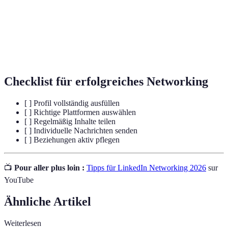
Eine Zusammenstellung Ihrer beruflichen und
Profil
persönlichen Informationen auf einer Plattform.
Follow-
Nach einer ersten Kontaktaufnahme eine weitere
Up
Interaktion, um die Beziehung zu festigen.
Checklist für erfolgreiches Networking
[ ] Profil vollständig ausfüllen
[ ] Richtige Plattformen auswählen
[ ] Regelmäßig Inhalte teilen
[ ] Individuelle Nachrichten senden
[ ] Beziehungen aktiv pflegen
📺
Pour aller plus loin :
Tipps für LinkedIn Networking 2026
sur
YouTube
Ähnliche Artikel
Weiterlesen